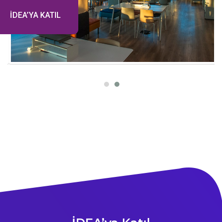
İDEA’YA KATIL