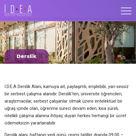
Derslik
İ.D.E.A Derslik Alanı, kamuya ait, paylaşımlı, erişilebilir, yarı-sessiz
bir serbest çalışma alanıdır. Derslik'ten, üniversite öğrencileri,
araştırmacılar, serbest çalışanlar olmak üzere entelektüel bir
uğraş içinde olan, öğrenme süreci devam eden, kısa süreli,
nitelikli çalışma alanına ihtiyaç duyan herkes herhangi bir ücret
ödemeksizin yararlanabilir.
Derslik alanı; haftanın yedi günü, resmi tatiller dışında 09.00 –