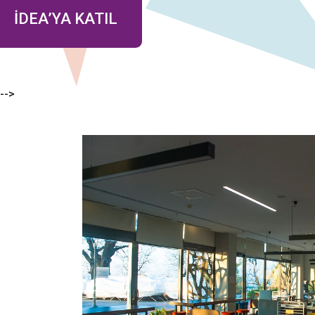
İDEA’YA KATIL
-->